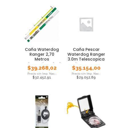
Caña Waterdog
Caña Pescar
Ranger 2,70
Waterdog Ranger
Metros
3.0m Telescopica
Telescopica Ideal
Pejerrey Carpa
$
39.268,02
$
35.154,00
Pejerrey
$
32.452,91
$
29.052,89