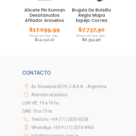
Alicate Pin Kunnan
Brujula De Bolsillo
Desatanudos
Regla Mapa
Afilador Anzuelos
Espejo Correa
Limpia Ojal
Waterdog Local
$
17.099,99
$
7.737,90
$
14.132,22
$
6.394,96
CONTACTO
Av. Rivadavia 8274, C.A.B.A. - Argentina
Atención al público:
LUN-VIE: 10 a 16 hs.
SAB: 10 a 13 hs.
Teléfono: +54 (11) 2035-6558
WhatsApp: +54 9 (11) 2514-8965
info@pmcventas.com.ar