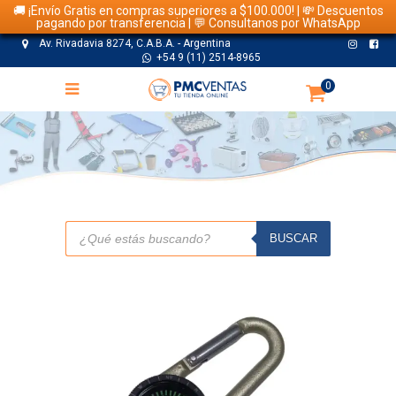
🚚 ¡Envío Gratis en compras superiores a $100.000! | 💸 Descuentos
pagando por transferencia | 💬 Consultanos por WhatsApp
Av. Rivadavia 8274, C.A.B.A. - Argentina
+54 9 (11) 2514-8965
0
TIENDA
Búsqueda
de
BUSCAR
productos