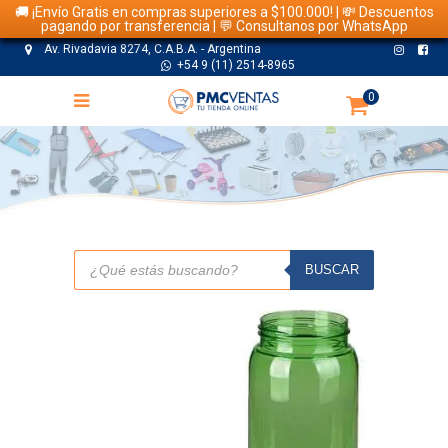
🚚 ¡Envío Gratis en compras superiores a $100.000! | 💸 Descuentos
pagando por transferencia | 💬 Consultanos por WhatsApp
Av. Rivadavia 8274, C.A.B.A. - Argentina
+54 9 (11) 2514-8965
0
TIENDA
Búsqueda
de
BUSCAR
productos