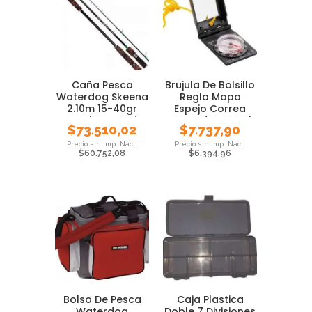
Caña Pesca
Brujula De Bolsillo
Waterdog Skeena
Regla Mapa
2.10m 15-40gr
Espejo Correa
Tararira Dorado
Waterdog Local
$
73.510,02
$
7.737,90
$
60.752,08
$
6.394,96
Bolso De Pesca
Caja Plastica
Waterdog
Doble 7 Divisiones