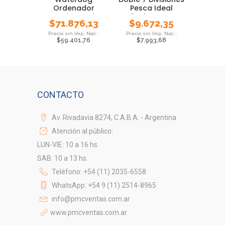
Ordenador
Pesca Ideal
Camping Varios
Señuelos Mosca
$
71.876,13
$
9.672,35
Bolsillos
$
59.401,76
$
7.993,68
CONTACTO
Av. Rivadavia 8274, C.A.B.A. - Argentina
Atención al público:
LUN-VIE: 10 a 16 hs.
SAB: 10 a 13 hs.
Teléfono: +54 (11) 2035-6558
WhatsApp: +54 9 (11) 2514-8965
info@pmcventas.com.ar
www.pmcventas.com.ar