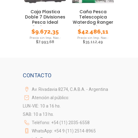
Caja Plastica
Caña Pesca
Doble 7 Divisiones
Telescopica
Pesca Ideal
Waterdog Ranger
Señuelos Mosca
4 Mts Pejerrey
$
9.672,35
$
42.486,11
Carpa
$
7.993,68
$
35.112,49
CONTACTO
Av. Rivadavia 8274, C.A.B.A. - Argentina
Atención al público:
LUN-VIE: 10 a 16 hs.
SAB: 10 a 13 hs.
Teléfono: +54 (11) 2035-6558
WhatsApp: +54 9 (11) 2514-8965