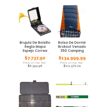
Brujula De Bolsillo
Bolsa De Dormir
Regla Mapa
Broksol Venado
Espejo Correa
350 Camping
Waterdog Local
Termica -8°
$
7.737,90
$
134.999,99
Carpa
$
6.394,96
$
111.570,24