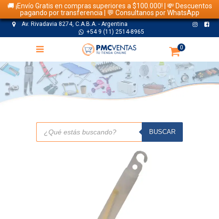
🚚 ¡Envío Gratis en compras superiores a $100.000! | 💸 Descuentos
pagando por transferencia | 💬 Consultanos por WhatsApp
Av. Rivadavia 8274, C.A.B.A. - Argentina
+54 9 (11) 2514-8965
0
TIENDA
Búsqueda
de
BUSCAR
productos