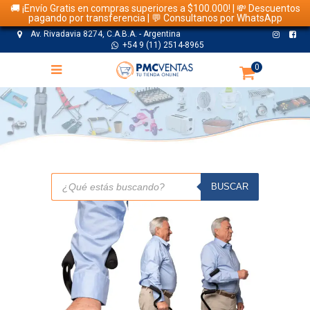
🚚 ¡Envío Gratis en compras superiores a $100.000! | 💸 Descuentos
pagando por transferencia | 💬 Consultanos por WhatsApp
Av. Rivadavia 8274, C.A.B.A. - Argentina
+54 9 (11) 2514-8965
0
TIENDA
Búsqueda
de
BUSCAR
productos