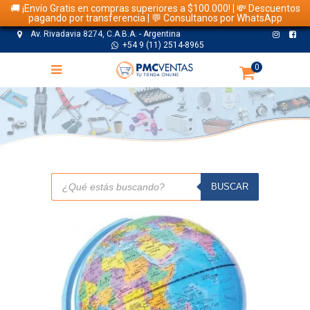
🚚 ¡Envío Gratis en compras superiores a $100.000! | 💸 Descuentos
pagando por transferencia | 💬 Consultanos por WhatsApp
Av. Rivadavia 8274, C.A.B.A. - Argentina
+54 9 (11) 2514-8965
0
TIENDA
Búsqueda
de
BUSCAR
productos