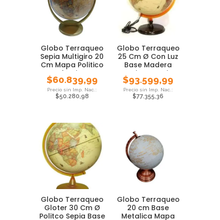
Globo Terraqueo
Globo Terraqueo
Sepia Multigiro 20
25 Cm Ø Con Luz
Cm Mapa Politico
Base Madera
Plastico
Antiguo Sepia
$
60.839,99
$
93.599,99
$
50.280,98
$
77.355,36
Globo Terraqueo
Globo Terraqueo
Gloter 30 Cm Ø
20 cm Base
Politco Sepia Base
Metalica Mapa