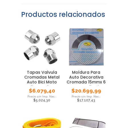
Productos relacionados
Tapas Valvula
Moldura Para
Cromadas Metal
Auto Decorativa
Auto Bici Moto
Cromada 15mmx 6
Blister X 4 Un
Metros Adhesiva
$
6.079,40
$
20.699,99
$
5.024,30
$
17.107,43