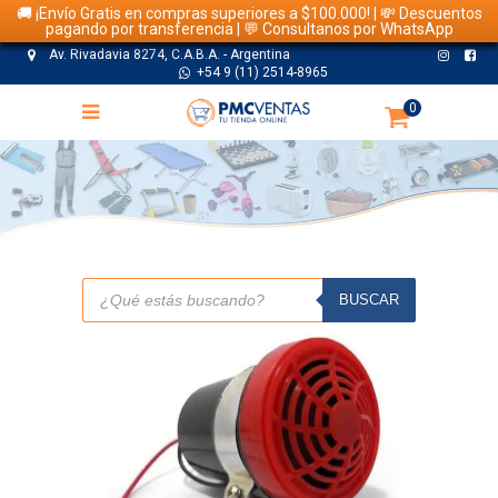
🚚 ¡Envío Gratis en compras superiores a $100.000! | 💸 Descuentos
pagando por transferencia | 💬 Consultanos por WhatsApp
Av. Rivadavia 8274, C.A.B.A. - Argentina
+54 9 (11) 2514-8965
0
TIENDA
Búsqueda
de
BUSCAR
productos