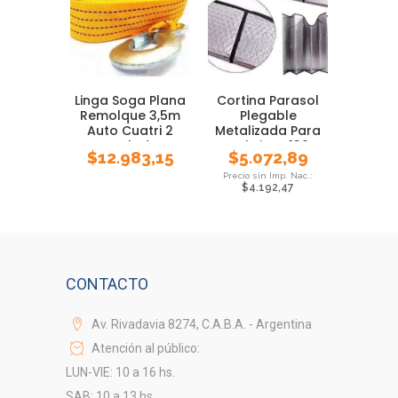
Linga Soga Plana
Cortina Parasol
Remolque 3,5m
Plegable
Auto Cuatri 2
Metalizada Para
Toneladas
Parabrisas 130 X
$
12.983,15
$
5.072,89
60
$
4.192,47
CONTACTO
Av. Rivadavia 8274, C.A.B.A. - Argentina
Atención al público:
LUN-VIE: 10 a 16 hs.
SAB: 10 a 13 hs.