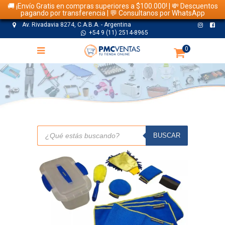
🚚 ¡Envío Gratis en compras superiores a $100.000! | 💸 Descuentos
pagando por transferencia | 💬 Consultanos por WhatsApp
Av. Rivadavia 8274, C.A.B.A. - Argentina
+54 9 (11) 2514-8965
0
TIENDA
Búsqueda
de
BUSCAR
productos