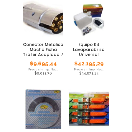
Conector Metalico
Equipo Kit
Macho Ficha
Lavaparabrisa
Trailer Acoplado 7
Universal
Contactos
Completo Bomba
$
9.695,44
$
42.195,29
Sapito
$
8.012,76
$
34.872,14