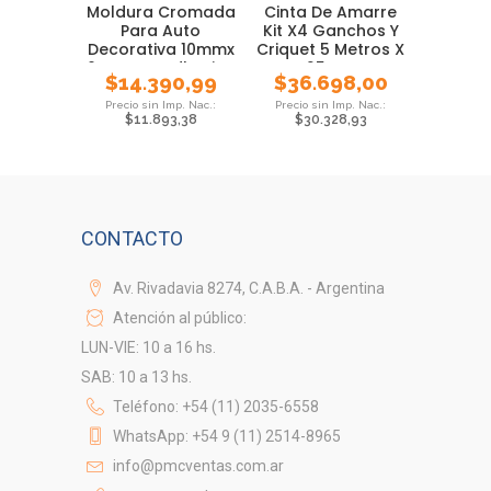
Moldura Cromada
Cinta De Amarre
Para Auto
Kit X4 Ganchos Y
Decorativa 10mmx
Criquet 5 Metros X
6 Metros Adhesiva
25mm
$
14.390,99
$
36.698,00
$
11.893,38
$
30.328,93
CONTACTO
Av. Rivadavia 8274, C.A.B.A. - Argentina
Atención al público:
LUN-VIE: 10 a 16 hs.
SAB: 10 a 13 hs.
Teléfono: +54 (11) 2035-6558
WhatsApp: +54 9 (11) 2514-8965
info@pmcventas.com.ar