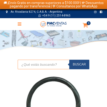
🚚 ¡Envío Gratis en compras superiores a $100.000! | 💸 Descuentos
pagando por transferencia | 💬 Consultanos por WhatsApp
Av. Rivadavia 8274, C.A.B.A. - Argentina
+54 9 (11) 2514-8965
0
TIENDA
Búsqueda
de
BUSCAR
productos