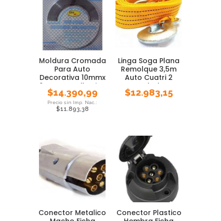
Moldura Cromada
Linga Soga Plana
Para Auto
Remolque 3,5m
Decorativa 10mmx
Auto Cuatri 2
6 Metros Adhesiva
Toneladas
$
14.390,99
$
12.983,15
$
11.893,38
Conector Metalico
Conector Plastico
Macho Ficha
Hembra Ficha