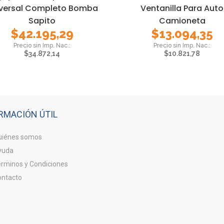
versal Completo Bomba
Ventanilla Para Auto
Sapito
Camioneta
$
42.195,29
$
13.094,35
$
34.872,14
$
10.821,78
RMACIÓN ÚTIL
iénes somos
yuda
rminos y Condiciones
ntacto