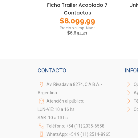
Ficha Trailer Acoplado 7
Uni
Contactos
$
8.099,99
$
6.694,21
CONTACTO
INFO
Av. Rivadavia 8274, C.A.B.A. -
Qu
Argentina
A
Atención al público:
Té
LUN-VIE: 10 a 16 hs.
Co
SAB: 10 a 13 hs.
Teléfono: +54 (11) 2035-6558
WhatsApp: +54 9 (11) 2514-8965