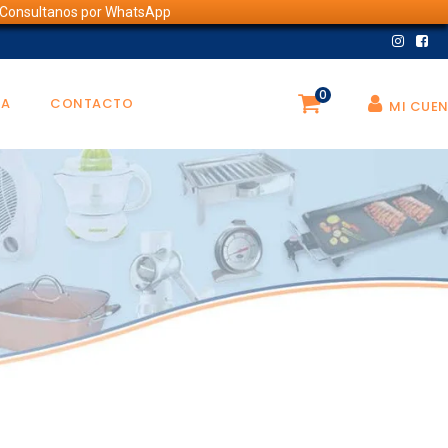
💬 Consultanos por WhatsApp
0
DA
CONTACTO
MI CUE