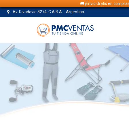
🚚 ¡Envío Gratis en compra
Av. Rivadavia 8274, C.A.B.A. - Argentina