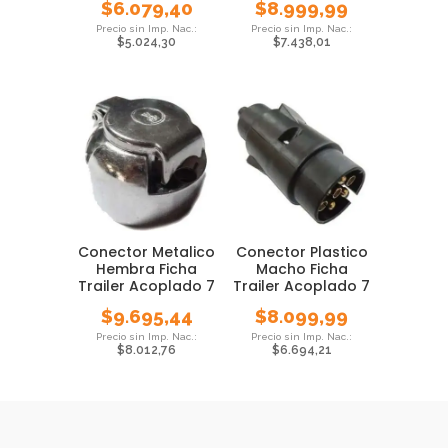
$
6.079,40
$
8.999,99
$
5.024,30
$
7.438,01
Conector Metalico
Conector Plastico
Hembra Ficha
Macho Ficha
Trailer Acoplado 7
Trailer Acoplado 7
Contactos
Contactos
$
9.695,44
$
8.099,99
$
8.012,76
$
6.694,21