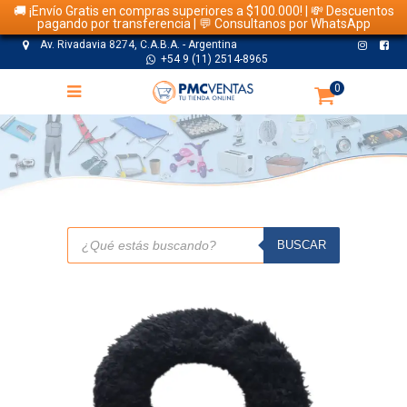
🚚 ¡Envío Gratis en compras superiores a $100.000! | 💸 Descuentos
pagando por transferencia | 💬 Consultanos por WhatsApp
Av. Rivadavia 8274, C.A.B.A. - Argentina
+54 9 (11) 2514-8965
0
TIENDA
Búsqueda
de
BUSCAR
productos