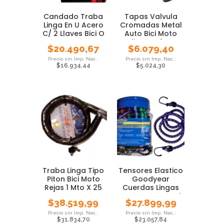
Candado Traba
Tapas Valvula
Linga En U Acero
Cromadas Metal
C/ 2 Llaves Bici O
Auto Bici Moto
Moto
Blister X 4 Un
$
20.490,67
$
6.079,40
$
16.934,44
$
5.024,30
Traba Linga Tipo
Tensores Elastico
Piton Bici Moto
Goodyear
Rejas 1 Mto X 25
Cuerdas Lingas
Mm
Moto Auto Local
$
38.519,99
$
27.899,99
$
31.834,70
$
23.057,84