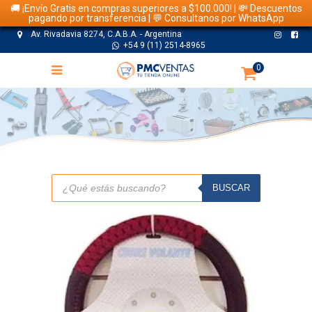
🚚 ¡Envío Gratis en compras superiores a $100.000! | 💸 Descuentos
pagando por transferencia | 💬 Consultanos por WhatsApp
Av. Rivadavia 8274, C.A.B.A. - Argentina
+54 9 (11) 2514-8965
0
TIENDA
Búsqueda
de
BUSCAR
productos