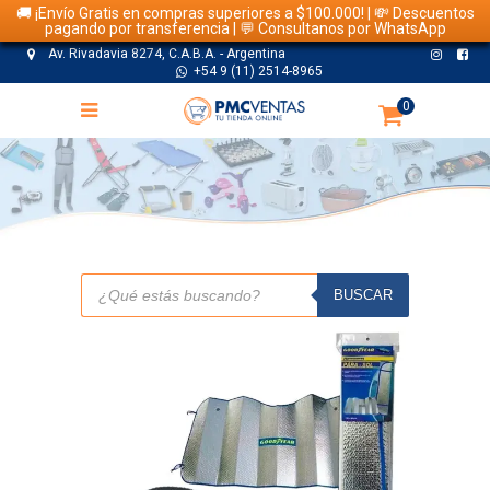
🚚 ¡Envío Gratis en compras superiores a $100.000! | 💸 Descuentos
pagando por transferencia | 💬 Consultanos por WhatsApp
Av. Rivadavia 8274, C.A.B.A. - Argentina
+54 9 (11) 2514-8965
0
TIENDA
Búsqueda
de
BUSCAR
productos