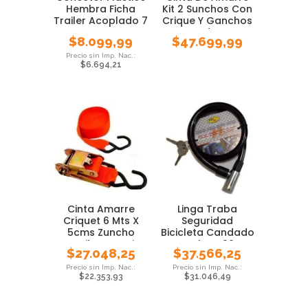
Hembra Ficha
Kit 2 Sunchos Con
Trailer Acoplado 7
Crique Y Ganchos
Contactos
Goodyear
$
8.099,99
$
47.699,99
$
6.694,21
Cinta Amarre
Linga Traba
Criquet 6 Mts X
Seguridad
5cms Zuncho
Bicicleta Candado
Trailer Cuatri
Acero Llave 90 Cm
$
27.048,25
$
37.566,25
Moto
$
22.353,93
$
31.046,49