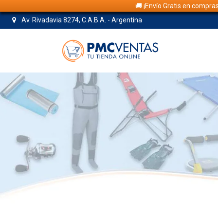
🚚 ¡Envío Gratis en compra
Av. Rivadavia 8274, C.A.B.A. - Argentina