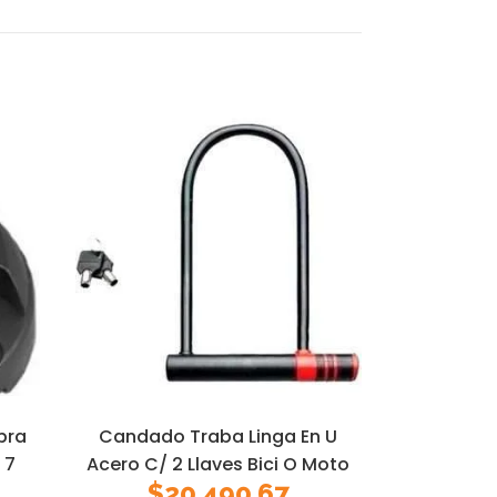
bra
Candado Traba Linga En U
 7
Acero C/ 2 Llaves Bici O Moto
$
20.490,67