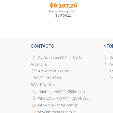
$
8.107,26
$
6.700,21
CONTACTO
INFO
Av. Rivadavia 8274, C.A.B.A. -
Qu
Argentina
A
Atención al público:
Té
LUN-VIE: 10 a 16 hs.
Co
SAB: 10 a 13 hs.
Teléfono: +54 (11) 2035-6558
WhatsApp: +54 9 (11) 2514-8965
info@pmcventas.com.ar
www.pmcventas.com.ar