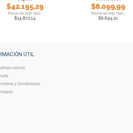
$
42.195,29
$
8.099,99
$
34.872,14
$
6.694,21
RMACIÓN ÚTIL
iénes somos
yuda
rminos y Condiciones
ntacto