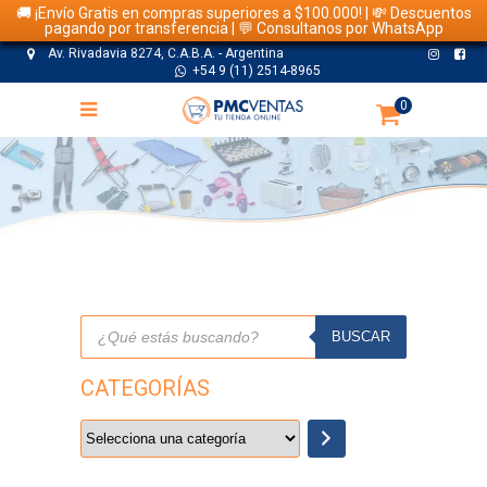
🚚 ¡Envío Gratis en compras superiores a $100.000! | 💸 Descuentos
pagando por transferencia | 💬 Consultanos por WhatsApp
Av. Rivadavia 8274, C.A.B.A. - Argentina
+54 9 (11) 2514-8965
0
TIENDA
Búsqueda
de
BUSCAR
productos
CATEGORÍAS
Selecciona
una
categoría