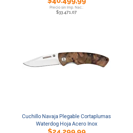
$
40.499,99
$
33.471,07
Cuchillo Navaja Plegable Cortaplumas
Waterdog Hoja Acero Inox
$
24.299,99