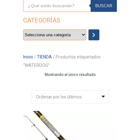
Búsqueda
de
BUSCAR
productos
CATEGORÍAS
Selecciona
una
categoría
Inicio
/
TIENDA
/ Productos etiquetados
“WATERDOG”
Mostrando el único resultado
Ordenar por los últimos