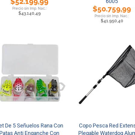
$
52.199,99
6005
$
50.759,99
$
43.140,49
$
41.950,40
et De 5 Señuelos Rana Con
Copo Pesca Red Extens
Patas Anti Enganche Con
Plegable Waterdog Alu