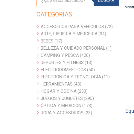
de
BUSCAR
productos
Mostr
CATEGORÍAS
ACCESORIOS PARA VEHICULOS
72
72
ARTE, LIBRERIA Y MERCERIA
34
productos
34
BEBÉS
17
productos
17
BELLEZA Y CUIDADO PERSONAL
productos
1
1
CAMPING Y PESCA
420
producto
420
DEPORTES Y FITNESS
productos
13
13
ELECTRODOMÉSTICOS
productos
50
50
ELECTRÓNICA Y TECNOLOGÍA
productos
11
11
HERRAMIENTAS
43
productos
43
HOGAR Y COCINA
productos
233
233
JUEGOS Y JUGUETES
productos
295
295
ÓPTICA Y MEDICIÓN
173
productos
173
Equ
ROPA Y ACCESORIOS
23
productos
23
productos