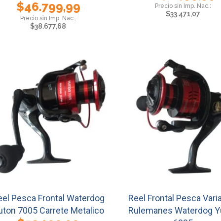
$
46.799,99
$
33.471,07
$
38.677,68
eel Pesca Frontal Waterdog
Reel Frontal Pesca Vari
uton 7005 Carrete Metalico
Rulemanes Waterdog Y