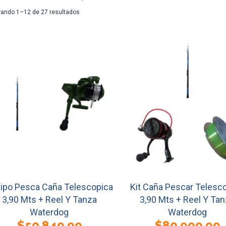
Ordenado
ando 1–12 de 27 resultados
por
los
últimos
ipo Pesca Caña Telescopica
Kit Caña Pescar Telesc
3,90 Mts + Reel Y Tanza
3,90 Mts + Reel Y Ta
Waterdog
Waterdog
$
50.849,99
$
80.999,99