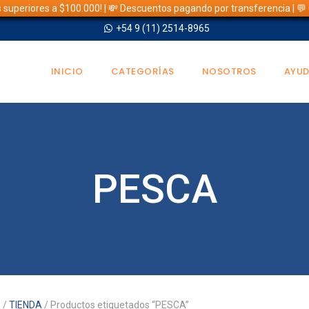
s superiores a $100.000! | 💸 Descuentos pagando por transferencia | 
+54 9 (11) 2514-8965
INICIO
CATEGORÍAS
NOSOTROS
AYU
PESCA
o
/
TIENDA
/ Productos etiquetados “PESCA”