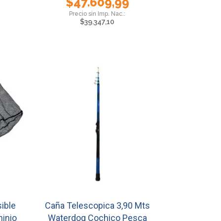
$
47.609,99
$
39.347,10
ible
Caña Telescopica 3,90 Mts
minio
Waterdog Cochico Pesca