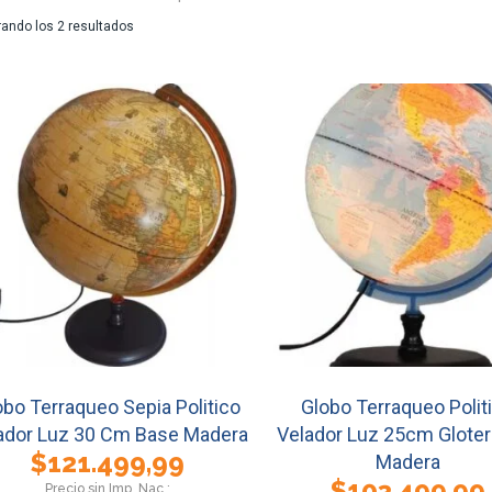
Ordenado
ando los 2 resultados
por
los
últimos
obo Terraqueo Sepia Politico
Globo Terraqueo Polit
ador Luz 30 Cm Base Madera
Velador Luz 25cm Glote
$
121.499,99
Madera
$
103.499,99