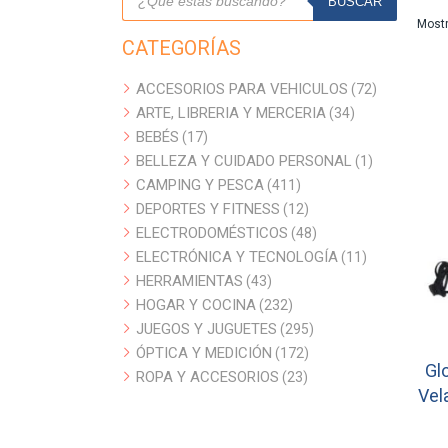
de
BUSCAR
productos
Mostr
CATEGORÍAS
ACCESORIOS PARA VEHICULOS
72
72
ARTE, LIBRERIA Y MERCERIA
34
productos
34
BEBÉS
17
productos
17
BELLEZA Y CUIDADO PERSONAL
productos
1
1
CAMPING Y PESCA
411
producto
411
DEPORTES Y FITNESS
productos
12
12
ELECTRODOMÉSTICOS
productos
48
48
ELECTRÓNICA Y TECNOLOGÍA
productos
11
11
HERRAMIENTAS
43
productos
43
HOGAR Y COCINA
productos
232
232
JUEGOS Y JUGUETES
productos
295
295
ÓPTICA Y MEDICIÓN
172
productos
172
Gl
ROPA Y ACCESORIOS
23
productos
23
Vel
productos