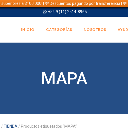
s superiores a $100.000! | 💸 Descuentos pagando por transferencia | 
+54 9 (11) 2514-8965
INICIO
CATEGORÍAS
NOSOTROS
AYU
MAPA
o
/
TIENDA
/ Productos etiquetados “MAPA”