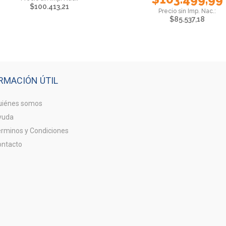
$
100.413,21
$
85.537,18
RMACIÓN ÚTIL
iénes somos
yuda
rminos y Condiciones
ntacto