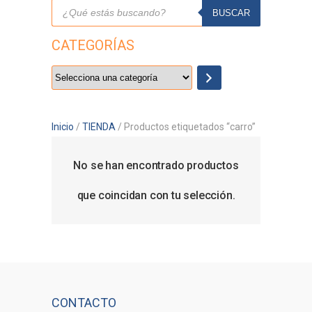
Búsqueda
de
BUSCAR
productos
CATEGORÍAS
Selecciona
una
categoría
Inicio
/
TIENDA
/ Productos etiquetados “carro”
No se han encontrado productos
que coincidan con tu selección.
CONTACTO