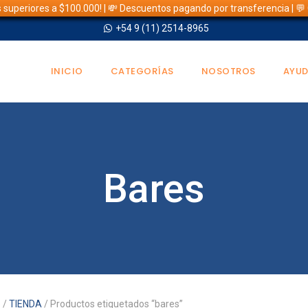
s superiores a $100.000! | 💸 Descuentos pagando por transferencia | 
+54 9 (11) 2514-8965
INICIO
CATEGORÍAS
NOSOTROS
AYU
Bares
o
/
TIENDA
/ Productos etiquetados “bares”