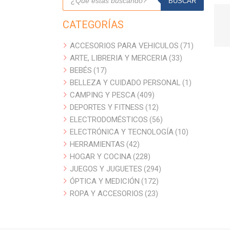
de
BUSCAR
productos
CATEGORÍAS
ACCESORIOS PARA VEHICULOS
71
71
ARTE, LIBRERIA Y MERCERIA
33
productos
33
BEBÉS
17
productos
17
BELLEZA Y CUIDADO PERSONAL
productos
1
1
CAMPING Y PESCA
409
producto
409
DEPORTES Y FITNESS
productos
12
12
ELECTRODOMÉSTICOS
productos
56
56
ELECTRÓNICA Y TECNOLOGÍA
productos
10
10
HERRAMIENTAS
42
productos
42
HOGAR Y COCINA
productos
228
228
JUEGOS Y JUGUETES
productos
294
294
ÓPTICA Y MEDICIÓN
172
productos
172
ROPA Y ACCESORIOS
23
productos
23
productos