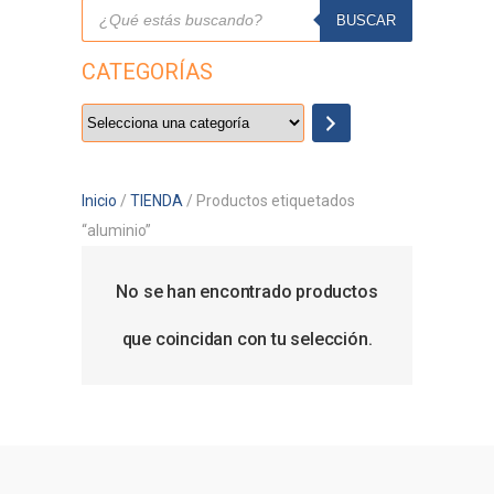
Búsqueda
de
BUSCAR
productos
CATEGORÍAS
Selecciona
una
categoría
Inicio
/
TIENDA
/ Productos etiquetados
“aluminio”
No se han encontrado productos
que coincidan con tu selección.