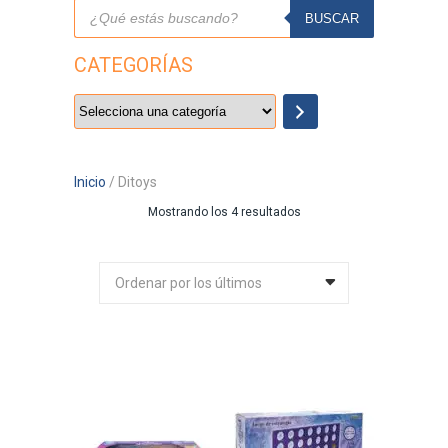
Búsqueda
de
BUSCAR
productos
CATEGORÍAS
Selecciona
una
categoría
Inicio
/ Ditoys
Ordenado
Mostrando los 4 resultados
por
los
Ordenar por los últimos
últimos